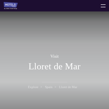
toggle
menu
Visit
Lloret de Mar
Explore
Spain
Lloret de Mar