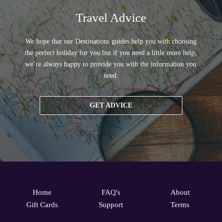
Travel Advice
We hope that our Destinations guides help you with choosing
the perfect holiday for you but if you need a little more help,
we’re always happy to provide you with the information you
need.
GET ADVICE
Home
FAQ's
About
Gift Cards
Support
Terms