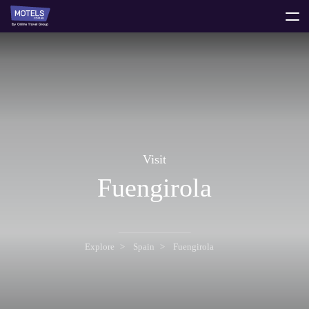
toggle
menu
Visit
Fuengirola
Explore
Spain
Fuengirola