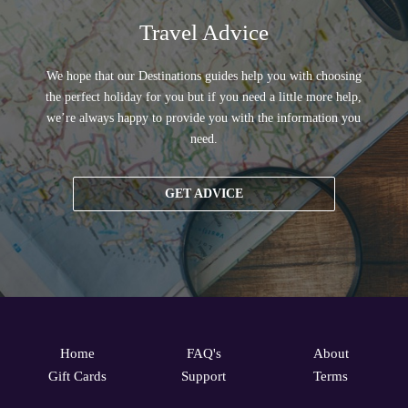
Travel Advice
We hope that our Destinations guides help you with choosing
the perfect holiday for you but if you need a little more help,
we’re always happy to provide you with the information you
need.
GET ADVICE
Home
FAQ's
About
Gift Cards
Support
Terms