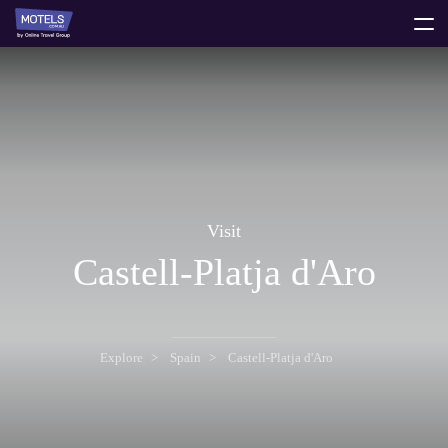
toggle
menu
Visit
Castell-Platja d'Aro
Explore
Spain
Castell-Platja d'Aro