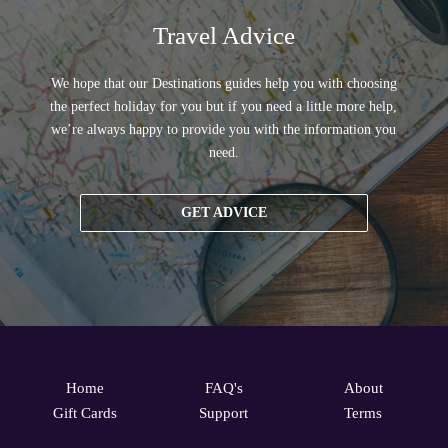
Travel Advice
We hope that our Destinations guides help you with choosing
the perfect holiday for you but if you need a little more help,
we’re always happy to provide you with the information you
need.
GET ADVICE
Home
FAQ's
About
Gift Cards
Support
Terms