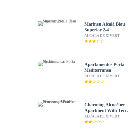
Marineu Alcalá Blau
Superior 2-4
ALCALA DE XIVERT
Apartamentos Porta
Mediterranea
ALCALA DE XIVERT
Charming Alcocéber
Apartment With Terra
and Pool Access
ALCALA DE XIVERT