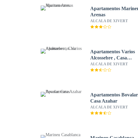
Apartamentos Marine
Arenas
ALCALA DE XIVERT
Apartamentos Varios
Alcossebre , Casa
Azahar
ALCALA DE XIVERT
Apartamentos Bovala
Casa Azahar
ALCALA DE XIVERT
Marineu Casablanca