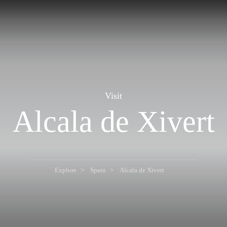
Visit
Alcala de Xivert
Explore
Spain
Alcala de Xivert