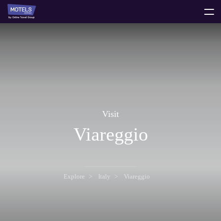
toggle
menu
Visit
Viareggio
Explore
Italy
Viareggio