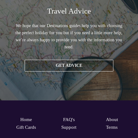
Travel Advice
We hope that our Destinations guides help you with choosing
the perfect holiday for you but if you need a little more help,
we’re always happy to provide you with the information you
need.
GET ADVICE
Home
FAQ's
About
Gift Cards
Support
Terms