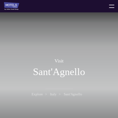
toggle
menu
Visit
Sant'Agnello
Explore
Italy
Sant'Agnello