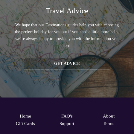
Travel Advice
We hope that our Destinations guides help you with choosing
the perfect holiday for you but if you need a little more help,
we’re always happy to provide you with the information you
need.
GET ADVICE
Home
FAQ's
About
Gift Cards
Support
Terms