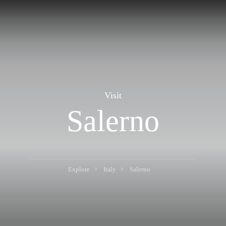
Visit
Salerno
Explore
Italy
Salerno