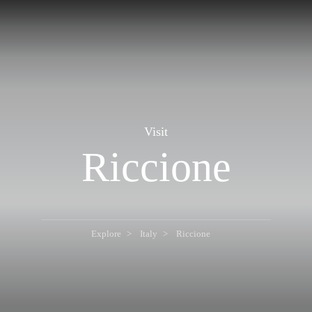
Visit
Riccione
Explore
Italy
Riccione