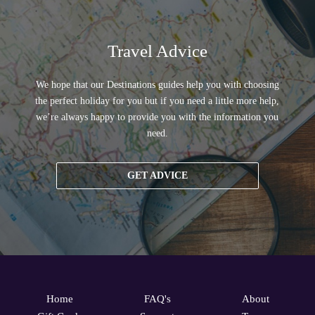
Travel Advice
We hope that our Destinations guides help you with choosing
the perfect holiday for you but if you need a little more help,
we’re always happy to provide you with the information you
need.
GET ADVICE
Home
FAQ's
About