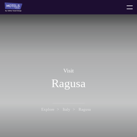
toggle
menu
Visit
Ragusa
Explore
Italy
Ragusa