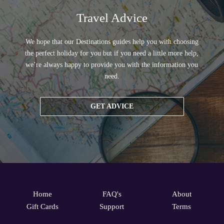
Travel Advice
We hope that our Destinations guides help you with choosing
the perfect holiday for you but if you need a little more help,
we’re always happy to provide you with the information you
need.
GET ADVICE
Home
FAQ's
About
Gift Cards
Support
Terms