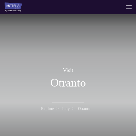
toggle
menu
Visit
Otranto
Explore
Italy
Otranto