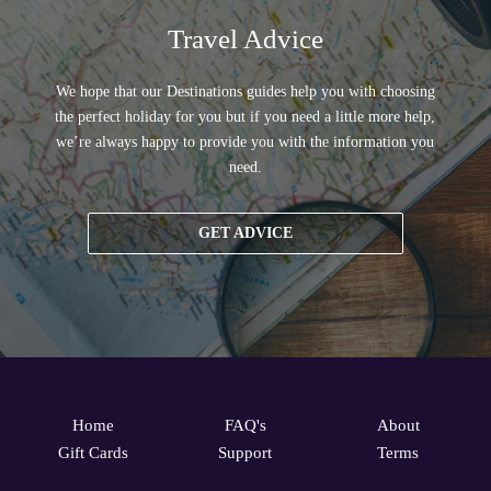
Travel Advice
We hope that our Destinations guides help you with choosing
the perfect holiday for you but if you need a little more help,
we’re always happy to provide you with the information you
need.
GET ADVICE
Home
FAQ's
About
Gift Cards
Support
Terms