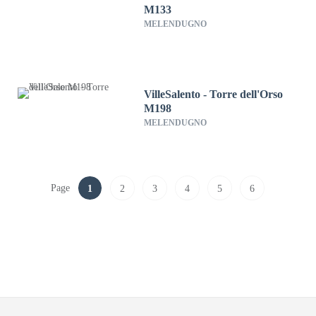
M133
MELENDUGNO
VilleSalento - Torre dell'Orso
M198
MELENDUGNO
Page
1
2
3
4
5
6