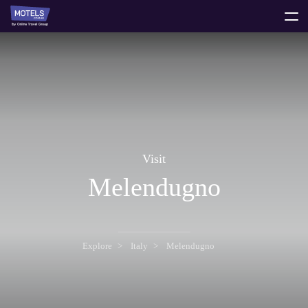
toggle
menu
Visit
Melendugno
Explore
Italy
Melendugno