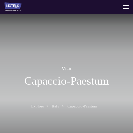
toggle
menu
Visit
Capaccio-Paestum
Explore
Italy
Capaccio-Paestum