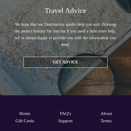
Travel Advice
We hope that our Destinations guides help you with choosing
the perfect holiday for you but if you need a little more help,
we’re always happy to provide you with the information you
need.
GET ADVICE
Home
FAQ's
About
Gift Cards
Support
Terms