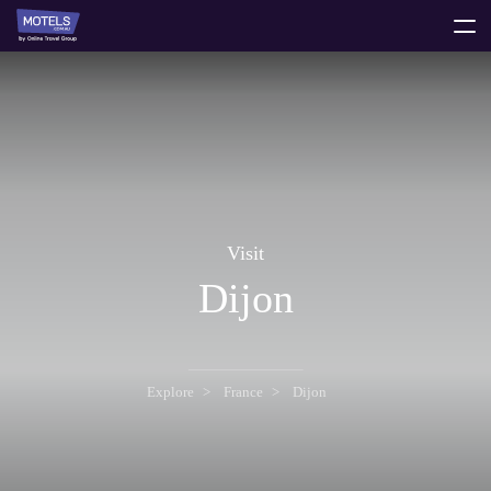
toggle
menu
Visit
Dijon
Explore
France
Dijon