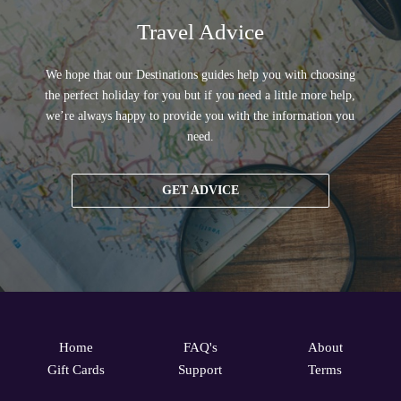
Travel Advice
We hope that our Destinations guides help you with choosing
the perfect holiday for you but if you need a little more help,
we’re always happy to provide you with the information you
need.
GET ADVICE
Home
FAQ's
About
Gift Cards
Support
Terms