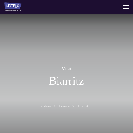
toggle
menu
Visit
Biarritz
Explore
France
Biarritz