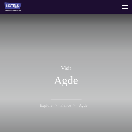
toggle
menu
Visit
Agde
Explore
France
Agde