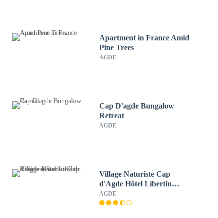
Apartment in France Amid
Pine Trees
AGDE
Cap D'agde Bungalow
Retreat
AGDE
Village Naturiste Cap
d'Agde Hôtel Libertin
Location Studio Club Riad
AGDE