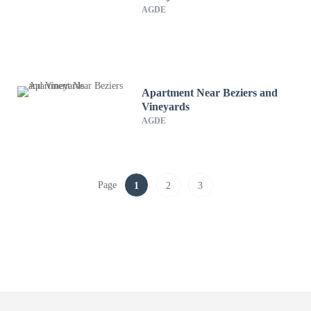
AGDE
Apartment Near Beziers and
Vineyards
AGDE
Page
1
2
3