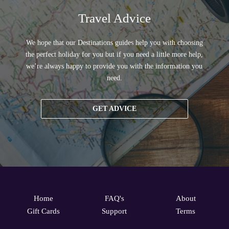
Travel Advice
We hope that our Destinations guides help you with choosing
the perfect holiday for you but if you need a little more help,
we’re always happy to provide you with the information you
need.
GET ADVICE
Home
FAQ's
About
Gift Cards
Support
Terms