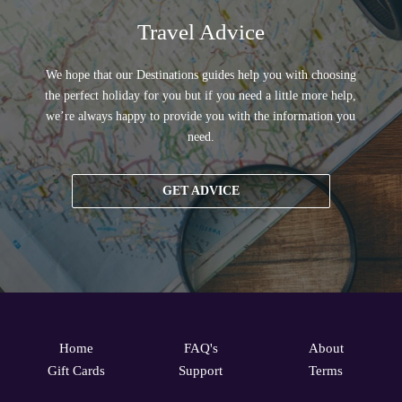
Travel Advice
We hope that our Destinations guides help you with choosing
the perfect holiday for you but if you need a little more help,
we’re always happy to provide you with the information you
need.
GET ADVICE
Home
FAQ's
About
Gift Cards
Support
Terms