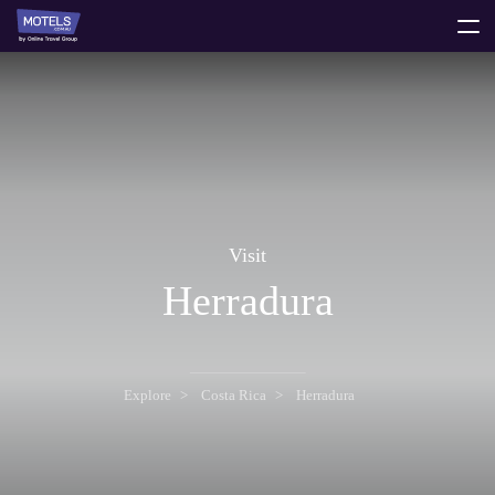
toggle
menu
Visit
Herradura
Explore
Costa Rica
Herradura