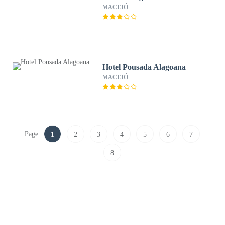
MACEIÓ
Hotel Pousada Alagoana
MACEIÓ
Page
1
2
3
4
5
6
7
8