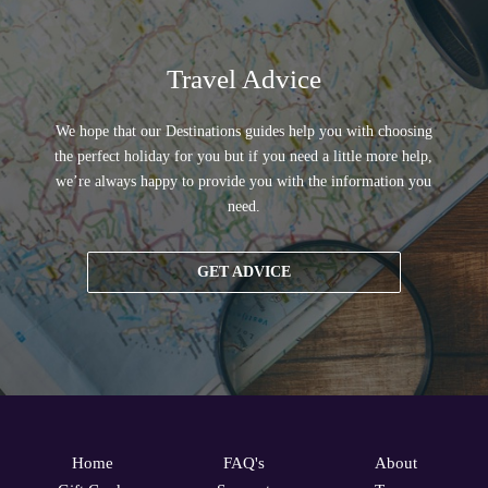
Travel Advice
We hope that our Destinations guides help you with choosing
the perfect holiday for you but if you need a little more help,
we’re always happy to provide you with the information you
need.
GET ADVICE
Home
FAQ's
About