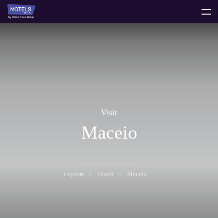
toggle
menu
Visit
Maceio
Explore
Brazil
Maceio