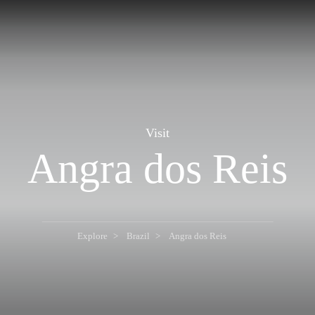
Visit
Angra dos Reis
Explore
Brazil
Angra dos Reis